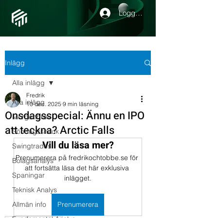
Logga in
Inlägg
Alla inlägg
Fredrik
Alla inlägg
10 dec. 2025
9 min läsning
Onsdagsspecial: Ännu en IPO
Morgonbrev
att teckna? Arctic Falls
Söndagssnack
Vill du läsa mer?
Swingtrades
Prenumerera på fredrikochtobbe.se för 
Bolagsanalys
att fortsätta läsa det här exklusiva 
Spaningar
inlägget.
Teknisk Analys
Allmän info
Prenumerera