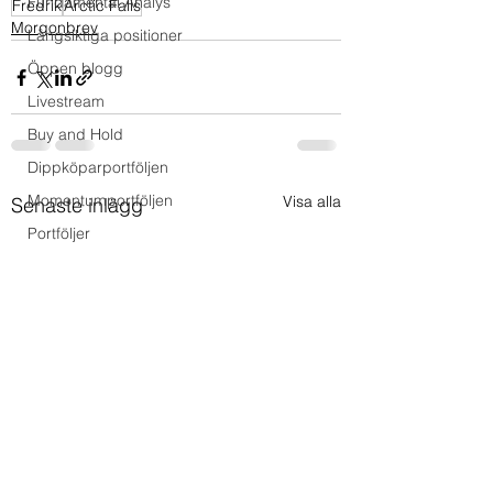
Fundamental Analys
Fredrik
Arctic Falls
Morgonbrev
Långsiktiga positioner
Öppen blogg
Livestream
Buy and Hold
Dippköparportföljen
Momentumportföljen
Visa alla
Senaste inlägg
Portföljer