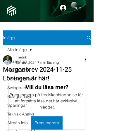
Logga in
Inlägg
Alla inlägg
Fredrik
Alla inlägg
25 nov. 2024
7 min läsning
Morgonbrev 2024-11-25
Morgonbrev
Löningen är här!
Söndagssnack
Vill du läsa mer?
Swingtrades
Prenumerera på fredrikochtobbe.se för 
Bolagsanalys
att fortsätta läsa det här exklusiva 
Spaningar
inlägget.
Teknisk Analys
Allmän info
Prenumerera