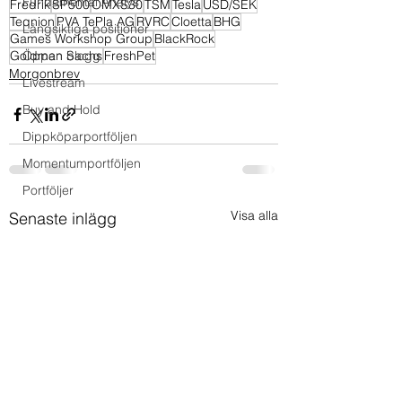
Fundamental Analys
Fredrik
SP500
OMXS30
TSM
Tesla
USD/SEK
Teqnion
PVA TePla AG
RVRC
Cloetta
BHG
Långsiktiga positioner
Games Workshop Group
BlackRock
Goldman Sachs
Öppen blogg
FreshPet
Morgonbrev
Livestream
Buy and Hold
Dippköparportföljen
Momentumportföljen
Portföljer
Visa alla
Senaste inlägg