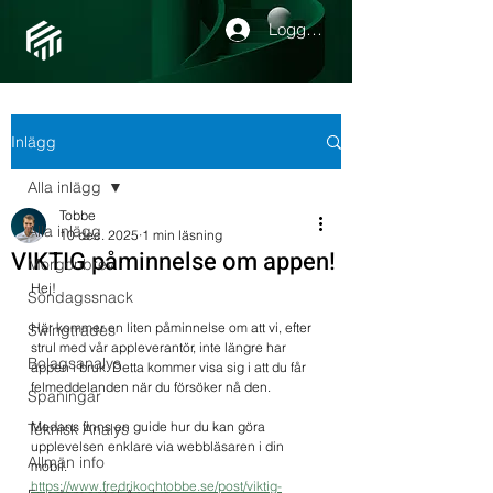
Logga in
Inlägg
Alla inlägg
Tobbe
Alla inlägg
10 dec. 2025
1 min läsning
VIKTIG påminnelse om appen!
Morgonbrev
Hej!
Söndagssnack
Här kommer en liten påminnelse om att vi, efter 
Swingtrades
strul med vår appleverantör, inte längre har 
Bolagsanalys
appen i bruk. Detta kommer visa sig i att du får 
felmeddelanden när du försöker nå den. 
Spaningar
Medans finns en guide hur du kan göra 
Teknisk Analys
upplevelsen enklare via webbläsaren i din 
Allmän info
mobil.
https://www.fredrikochtobbe.se/post/viktig-