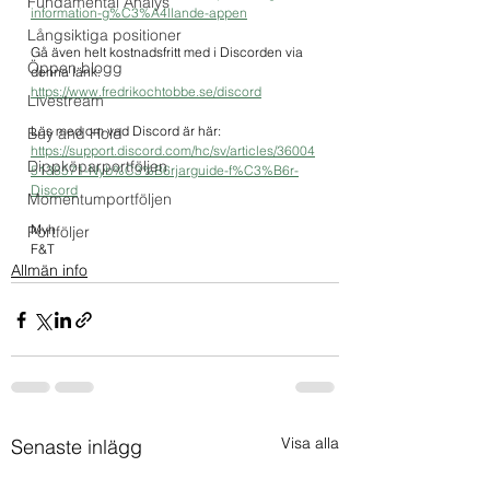
Fundamental Analys
information-g%C3%A4llande-appen
Långsiktiga positioner
Gå även helt kostnadsfritt med i Discorden via 
Öppen blogg
denna länk:
https://www.fredrikochtobbe.se/discord
Livestream
Läs med om vad Discord är här:
Buy and Hold
https://support.discord.com/hc/sv/articles/36004
Dippköparportföljen
5138571-Nyb%C3%B6rjarguide-f%C3%B6r-
Discord
Momentumportföljen
Mvh
Portföljer
F&T
Allmän info
Visa alla
Senaste inlägg