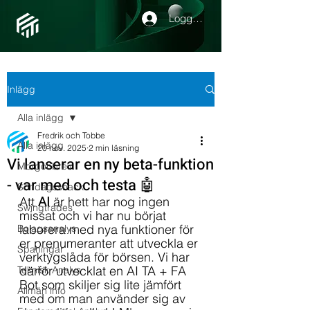
Logga in
Inlägg
Alla inlägg
Fredrik och Tobbe
Alla inlägg
20 nov. 2025
2 min läsning
Vi lanserar en ny beta-funktion
Morgonbrev
- var med och testa 🤖
Söndagssnack
Att 
AI 
är hett har nog ingen 
Swingtrades
missat och vi har nu börjat 
laborera med nya funktioner för 
Bolagsanalys
er prenumeranter att utveckla er 
Spaningar
verktygslåda för börsen. Vi har 
därför utvecklat en AI TA + FA 
Teknisk Analys
Bot som skiljer sig lite jämfört 
Allmän info
med om man använder sig av 