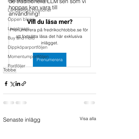
de traditionella LLM'sen som vi 
Fundamental Analys
hoppas kan vara till 
Långsiktiga positioner
användning! 
Öppen blogg
Vill du läsa mer?
Livestream
Prenumerera på fredrikochtobbe.se för 
att fortsätta läsa det här exklusiva 
Buy and Hold
inlägget.
Dippköparportföljen
Momentumportföljen
Prenumerera
Portföljer
Tobbe
Visa alla
Senaste inlägg