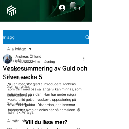
Logga in
Inlägg
Alla inlägg
Andreas Öhlund
Alla inlägg
6 feb. 2022
4 min läsning
Veckosummering av Guld och
Morgonbrev
Silver vecka 5
Söndagssnack
Vi kan med stor glädje introducera Andreas, 
Swingtrades
som varit med oss så länge vi kan minnas, som 
gästskribent på sidan! Han har under några 
Bolagsanalys
veckors tid gett en veckovis uppdatering på 
Spaningar
silvret och guldet i Discorden, och kommer 
hädanefter även att delas här på hemsidan. 😁
Teknisk Analys
Vill du läsa mer?
Allmän info