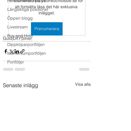
Fundamental Analys
Prenumerera på fredrikochtobbe.se för 
att fortsätta läsa det här exklusiva 
Långsiktiga positioner
inlägget.
Öppen blogg
Livestream
Prenumerera
Buy and Hold
Guld
DXY
Silver
Dippköparportföljen
Momentumportföljen
Portföljer
Visa alla
Senaste inlägg