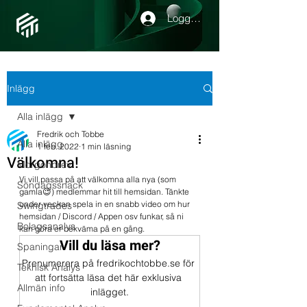
Logga in
Inlägg
Alla inlägg
Fredrik och Tobbe
Alla inlägg
1 feb. 2022
1 min läsning
Välkomna!
Morgonbrev
Vi vill passa på att välkomna alla nya (som 
Söndagssnack
gamla😉) medlemmar hit till hemsidan. Tänkte 
under veckan spela in en snabb video om hur 
Swingtrades
hemsidan / Discord / Appen osv funkar, så ni 
Bolagsanalys
kan göra er bekväma på en gång. 
Vill du läsa mer?
Spaningar
Prenumerera på fredrikochtobbe.se för 
Teknisk Analys
att fortsätta läsa det här exklusiva 
Allmän info
inlägget.