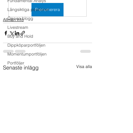
Fundamental Analys
Långsiktiga positioner
Prenumerera
Öppen blogg
Allmän info
Livestream
Buy and Hold
Dippköparportföljen
Momentumportföljen
Portföljer
Visa alla
Senaste inlägg