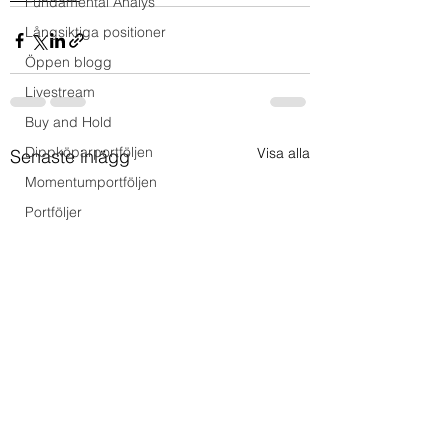
Fundamental Analys
Långsiktiga positioner
Öppen blogg
Livestream
Buy and Hold
Dippköparportföljen
Visa alla
Senaste inlägg
Momentumportföljen
Portföljer