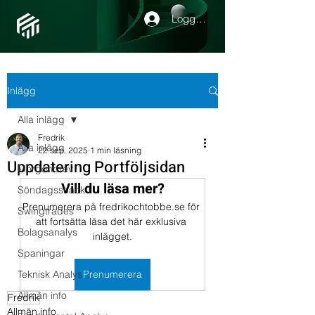
Logga in
Inlägg
Alla inlägg
Fredrik
Alla inlägg
22 sep. 2025
1 min läsning
Uppdatering Portföljsidan
Morgonbrev
Vill du läsa mer?
Söndagssnack
Prenumerera på fredrikochtobbe.se för 
Swingtrades
att fortsätta läsa det här exklusiva 
Bolagsanalys
inlägget.
Spaningar
Teknisk Analys
Prenumerera
Allmän info
Fredrik
Allmän info