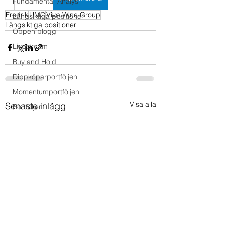
Fundamental Analys
Fredrik
UMC
Viva Wine Group
Långsiktiga positioner
Långsiktiga positioner
Öppen blogg
Livestream
Buy and Hold
Dippköparportföljen
Momentumportföljen
Visa alla
Senaste inlägg
Portföljer