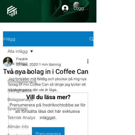
Logga in
Inlägg
Alla inlägg
Fredrik
Alla inlägg
22 dec. 2022
1 min läsning
Två nya bolag in i Coffee Can
Morgonbrev
Jag fortsätter mitt fälttåg och plockar på mig nya 
Söndagssnack
bolag till min Coffee Can så länge jag tycker att 
värderingarna där ute är låga.
Swingtrades
Vill du läsa mer?
Bolagsanalys
Prenumerera på fredrikochtobbe.se för 
Spaningar
att fortsätta läsa det här exklusiva 
Teknisk Analys
inlägget.
Allmän info
Prenumerera