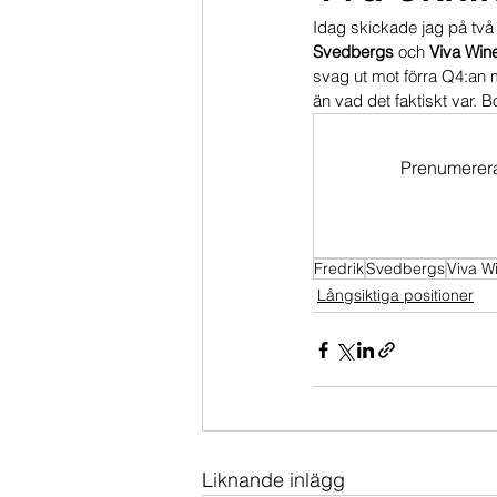
Idag skickade jag på två
Dippköparportföljen
Momentu
Svedbergs 
och 
Viva Win
svag ut mot förra Q4:an m
än vad det faktiskt var. 
Prenumerera 
Fredrik
Svedbergs
Viva W
Långsiktiga positioner
Liknande inlägg