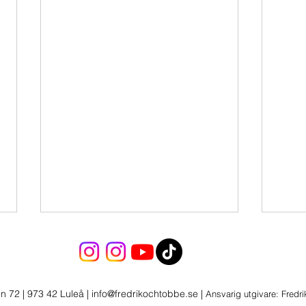
n 72 | 973 42 Luleå
|
info@fredrikochtobbe.se
|
Ansvarig utgivare: Fredr