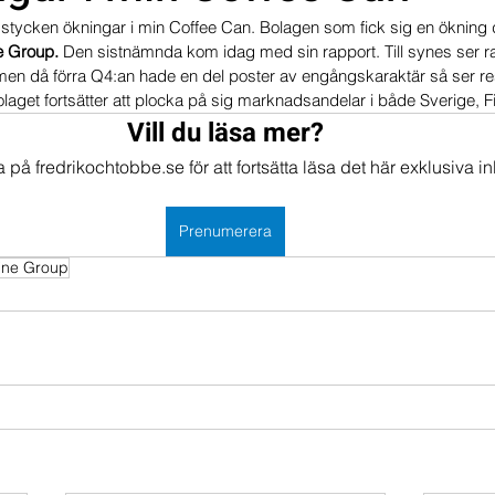
 stycken ökningar i min Coffee Can. Bolagen som fick sig en ökning
mportföljen
Portföljer
e Group. 
Den sistnämnda kom idag med sin rapport. Till synes ser ra
en då förra Q4:an hade en del poster av engångskaraktär så ser resu
Bolaget fortsätter att plocka på sig marknadsandelar i både Sverige, F
Vill du läsa mer?
på fredrikochtobbe.se för att fortsätta läsa det här exklusiva in
Prenumerera
ine Group