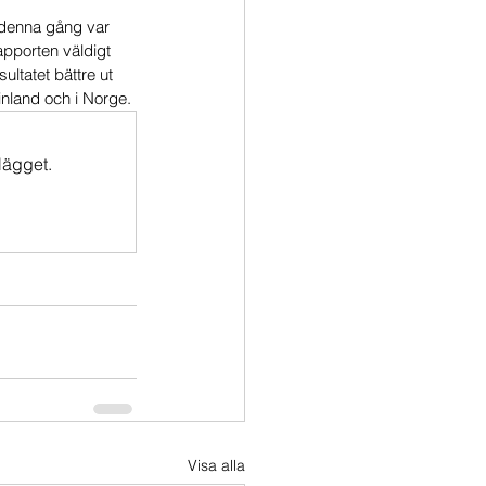
 denna gång var 
pporten väldigt 
ltatet bättre ut 
inland och i Norge.
lägget.
Visa alla