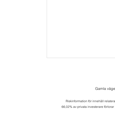
Gamla väge
Riskinformation för innehåll relater
Transaktion i Momentum
66,02% av privata investerare förlorar