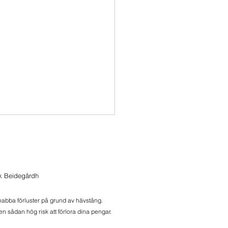
 i Momentum
i Momentum
ik Beidegårdh
snabba förluster på grund av hävstång.
n sådan hög risk att förlora dina pengar.