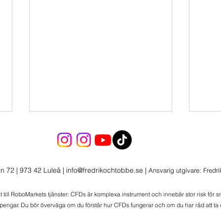
Sälj i Momentum
Sälj
Sälj i Momentum
Sälj 
n 72 | 973 42 Luleå
|
info@fredrikochtobbe.se
|
Ansvarig utgivare: Fredr
at till RoboMarkets tjänster: CFDs är komplexa instrument och innebär stor risk för 
 pengar. Du bör överväga om du förstår hur CFDs fungerar och om du har råd att ta e