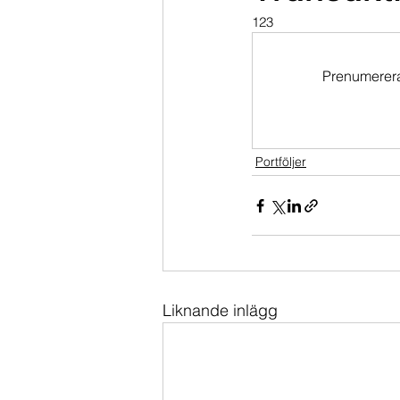
123
Dippköparportföljen
Momentu
Prenumerera 
Portföljer
Liknande inlägg