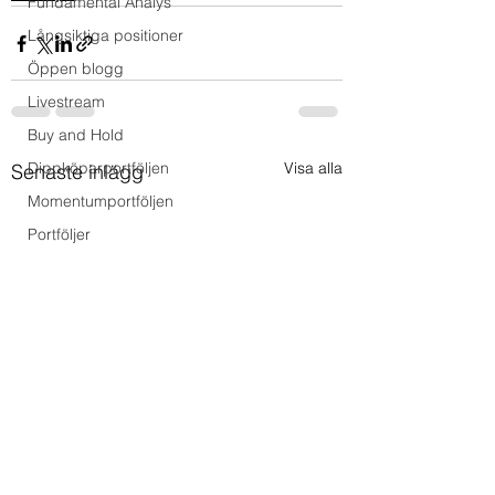
Fundamental Analys
Långsiktiga positioner
Öppen blogg
Livestream
Buy and Hold
Dippköparportföljen
Visa alla
Senaste inlägg
Momentumportföljen
Portföljer