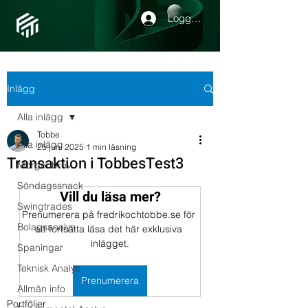
Logga in
Inlägg
Alla inlägg
Tobbe
Alla inlägg
25 juni 2025
1 min läsning
Transaktion i TobbesTest3
Morgonbrev
Söndagssnack
Vill du läsa mer?
Swingtrades
Prenumerera på fredrikochtobbe.se för 
Bolagsanalys
att fortsätta läsa det här exklusiva 
inlägget.
Spaningar
Teknisk Analys
Prenumerera
Allmän info
Portföljer