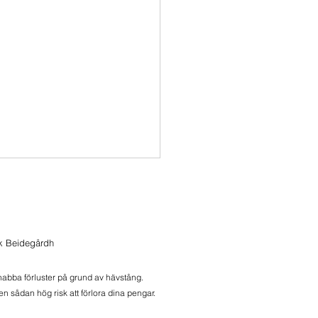
 i Momentum
i Momentum
ik Beidegårdh
snabba förluster på grund av hävstång.
n sådan hög risk att förlora dina pengar.