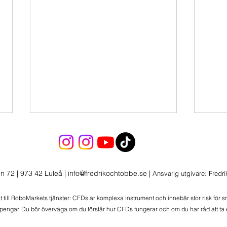
Sälj i Momentum
Sälj
Sälj i Momentum
Sälj 
n 72 | 973 42 Luleå
|
info@fredrikochtobbe.se
|
Ansvarig utgivare: Fredr
at till RoboMarkets tjänster: CFDs är komplexa instrument och innebär stor risk för 
 pengar. Du bör överväga om du förstår hur CFDs fungerar och om du har råd att ta e