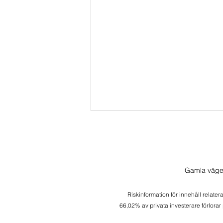
Gamla väge
Riskinformation för innehåll relater
Transaktion i Momentum
66,02% av privata investerare förlorar