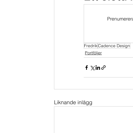
Dippköparportföljen
Momentu
Prenumerera 
Fredrik
Cadence Design
Portföljer
Liknande inlägg