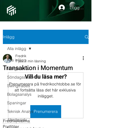
Logga in
Inlägg
Alla inlägg
Fredrik
Alla inlägg
7 jan.
1 min läsning
Transaktion i Momentum
Morgonbrev
Vill du läsa mer?
Söndagssnack
Prenumerera på fredrikochtobbe.se för 
Swingtrades
att fortsätta läsa det här exklusiva 
Bolagsanalys
inlägget.
Spaningar
Teknisk Analys
Prenumerera
Allmän info
Fredrik
Alleima
Portföljer