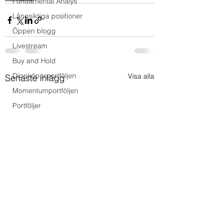
Fundamental Analys
Långsiktiga positioner
Öppen blogg
Livestream
Buy and Hold
Dippköparportföljen
Visa alla
Senaste inlägg
Momentumportföljen
Portföljer