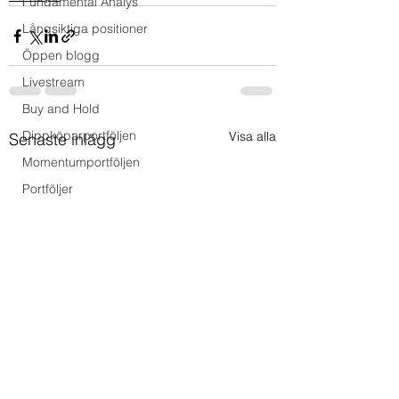
Fundamental Analys
Långsiktiga positioner
Öppen blogg
Livestream
Buy and Hold
Dippköparportföljen
Visa alla
Senaste inlägg
Momentumportföljen
Portföljer