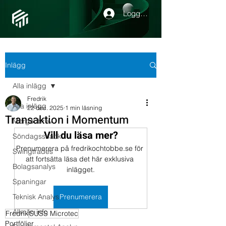
Logga in
Inlägg
Alla inlägg
Fredrik
Alla inlägg
22 dec. 2025
1 min läsning
Transaktion i Momentum
Morgonbrev
Vill du läsa mer?
Söndagssnack
Prenumerera på fredrikochtobbe.se för 
Swingtrades
att fortsätta läsa det här exklusiva 
Bolagsanalys
inlägget.
Spaningar
Teknisk Analys
Prenumerera
Allmän info
Fredrik
SUSS Microtec
Portföljer