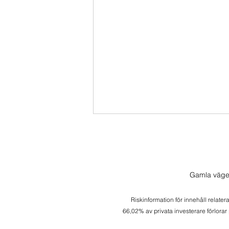
Gamla väge
Riskinformation för innehåll relater
En sista trade för veckan
66,02% av privata investerare förlorar