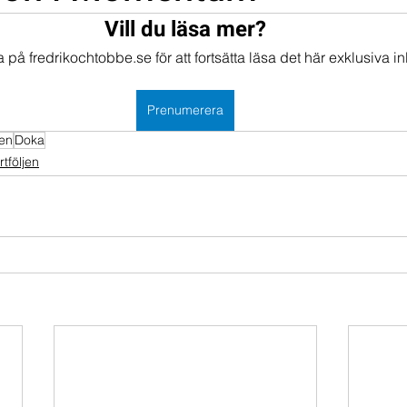
Vill du läsa mer?
mportföljen
Portföljer
på fredrikochtobbe.se för att fortsätta läsa det här exklusiva in
Prenumerera
en
Doka
följen