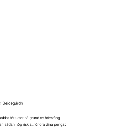
ik Beidegårdh
snabba förluster på grund av hävstång.
n sådan hög risk att förlora dina pengar.
position i