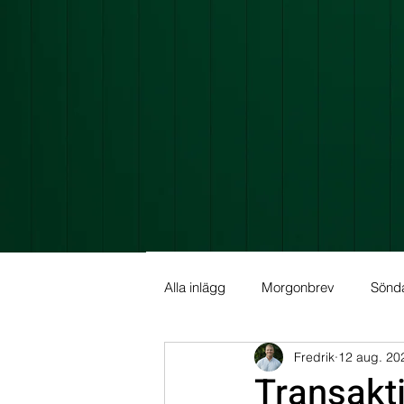
Alla inlägg
Morgonbrev
Sönd
Fredrik
12 aug. 20
Allmän info
Fundamental Ana
Transakt