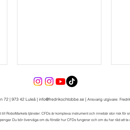
n 72 | 973 42 Luleå
|
info@fredrikochtobbe.se
|
Ansvarig utgivare: Fredr
at till RoboMarkets tjänster: CFDs är komplexa instrument och innebär stor risk för 
Transaktion i Momentum
 pengar. Du bör överväga om du förstår hur CFDs fungerar och om du har råd att ta e
1 ny 