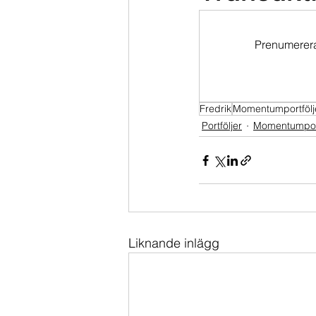
Dippköparportföljen
Momentu
Prenumerera 
Fredrik
Momentumportfölj
Portföljer
Momentumport
Liknande inlägg