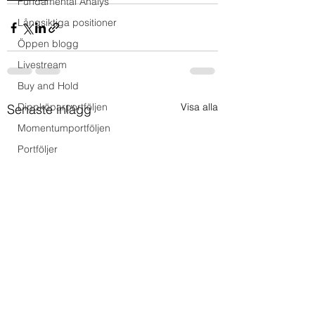
Fundamental Analys
Långsiktiga positioner
Öppen blogg
Livestream
Buy and Hold
Dippköparportföljen
Visa alla
Senaste inlägg
Momentumportföljen
Portföljer