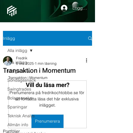
Logga in
Inlägg
Alla inlägg
Fredrik
Alla inlägg
8 okt. 2025
1 min läsning
Transaktion i Momentum
Morgonbrev
Transaktion i Momentum
Söndagssnack
Vill du läsa mer?
Swingtrades
Prenumerera på fredrikochtobbe.se för 
Bolagsanalys
att fortsätta läsa det här exklusiva 
inlägget.
Spaningar
Teknisk Analys
Prenumerera
Allmän info
Portföljer