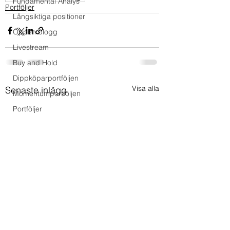
Fundamental Analys
Portföljer
Långsiktiga positioner
Öppen blogg
Livestream
Buy and Hold
Dippköparportföljen
Visa alla
Senaste inlägg
Momentumportföljen
Portföljer