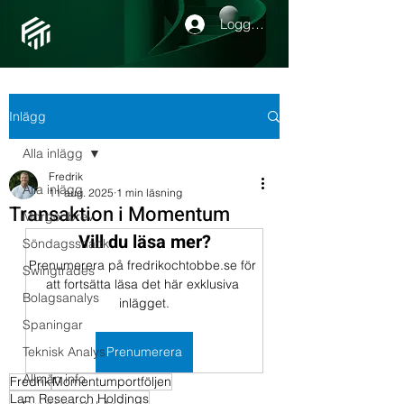
Logga in
Inlägg
Alla inlägg
Fredrik
Alla inlägg
11 aug. 2025
1 min läsning
Transaktion i Momentum
Morgonbrev
Vill du läsa mer?
Söndagssnack
Prenumerera på fredrikochtobbe.se för 
Swingtrades
att fortsätta läsa det här exklusiva 
Bolagsanalys
inlägget.
Spaningar
Teknisk Analys
Prenumerera
Allmän info
Fredrik
Momentumportföljen
Lam Research Holdings