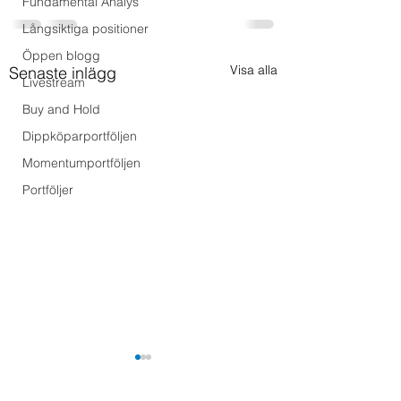
Fundamental Analys
Långsiktiga positioner
Öppen blogg
Visa alla
Senaste inlägg
Livestream
Buy and Hold
Dippköparportföljen
Momentumportföljen
Portföljer