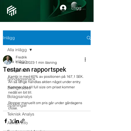
Logga in
Inlägg
Alla inlägg
Fredrik
Alla inlägg
1 nov. 2023
1 min läsning
Testar en rapportspek
Morgonbrev
Kambi in med 60% av positionen på 167,1 SEK. 
Söndagssnack
Än så länge handlas aktien något under entry. 
Kommer öka till full size om priset kommer 
Swingtrades
nedåt en bit till. 
Bolagsanalys
Stoppar manuellt om pris går under gårdagens 
Spaningar
close.
Teknisk Analys
Allmän info