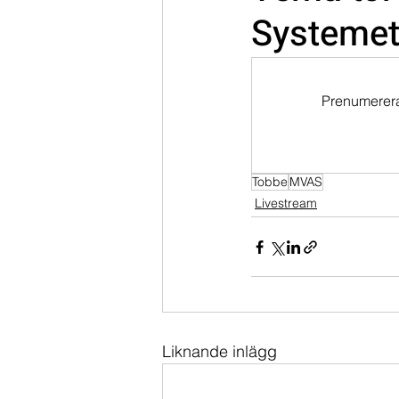
Systeme
Dippköparportföljen
Momentu
Prenumerera 
Tobbe
MVAS
Livestream
Liknande inlägg