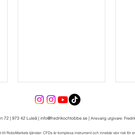
Morgonlive 2026-08-04
Marknadsöversikt:
Rapportvinnare, Big Tech och
n 72 | 973 42 Luleå
|
info@fredrikochtobbe.se
|
Ansvarig utgivare: Fredr
Geopolitiska Risker Starka
rapporter och marknadsrörelser
Morg
at till RoboMarkets tjänster: CFDs är komplexa instrument och innebär stor risk för 
Den senaste handelsperioden