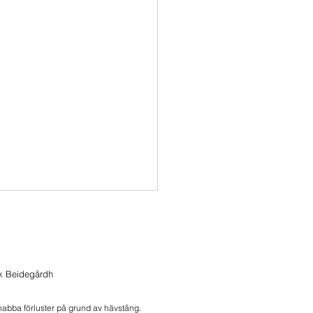
ik Beidegårdh
onlive 2026-07-28
snabba förluster på grund av hävstång.