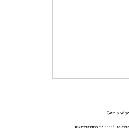
Gamla väge
Morgonlive 2026-08-05
Riskinformation för innehåll relater