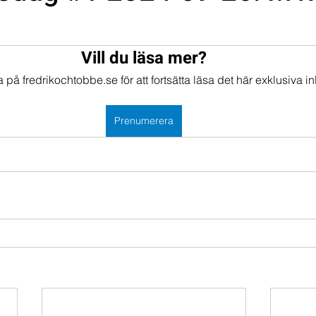
t
mportföljen
Portföljer
Vill du läsa mer?
på fredrikochtobbe.se för att fortsätta läsa det här exklusiva in
Prenumerera