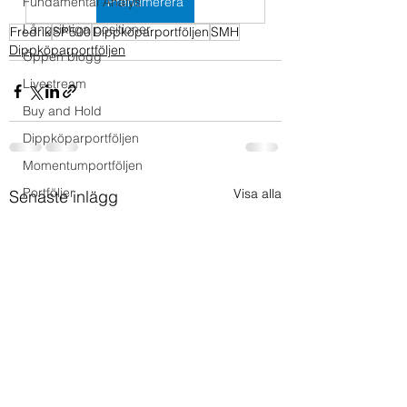
Fundamental Analys
Prenumerera
Långsiktiga positioner
Fredrik
SP500
Dippköparportföljen
SMH
Dippköparportföljen
Öppen blogg
Livestream
Buy and Hold
Dippköparportföljen
Momentumportföljen
Portföljer
Visa alla
Senaste inlägg