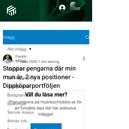
Logga in
Inlägg
Alla inlägg
Fredrik
Alla inlägg
11 mars 2025
1 min läsning
Stoppar pengarna där min
Morgonbrev
mun är, 2 nya positioner -
Söndagssnack
Dippköparportföljen
Swingtrades
Vill du läsa mer?
Bolagsanalys
Prenumerera på fredrikochtobbe.se för 
Spaningar
att fortsätta läsa det här exklusiva 
Teknisk Analys
inlägget.
Allmän info