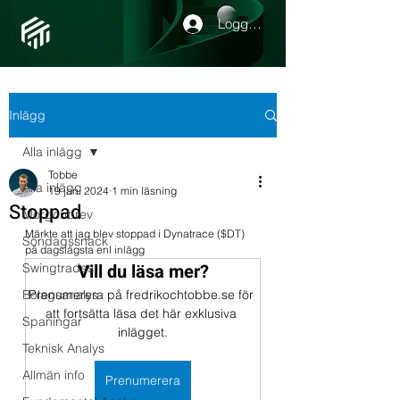
Logga in
Inlägg
Alla inlägg
Tobbe
Alla inlägg
19 jan. 2024
1 min läsning
Stoppad
Morgonbrev
Märkte att jag blev stoppad i Dynatrace ($DT) 
Söndagssnack
på dagslägsta enl inlägg
Vill du läsa mer?
Swingtrades
Bolagsanalys
Prenumerera på fredrikochtobbe.se för 
att fortsätta läsa det här exklusiva 
Spaningar
inlägget.
Teknisk Analys
Allmän info
Prenumerera