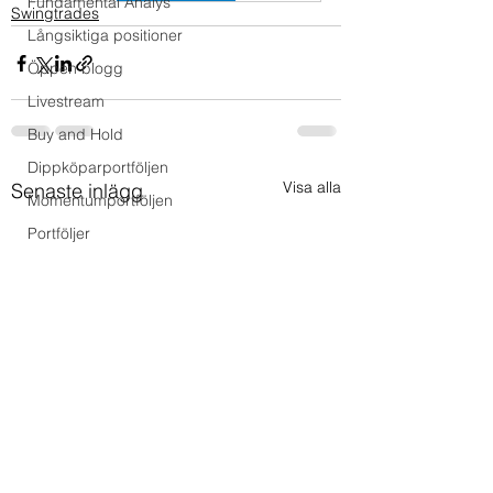
Fundamental Analys
Swingtrades
Långsiktiga positioner
Öppen blogg
Livestream
Buy and Hold
Dippköparportföljen
Visa alla
Senaste inlägg
Momentumportföljen
Portföljer