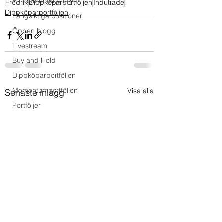
Fundamental Analys
Fredrik
Dippköparportföljen
Indutrade
Dippköparportföljen
Långsiktiga positioner
Öppen blogg
Livestream
Buy and Hold
Dippköparportföljen
Momentumportföljen
Visa alla
Senaste inlägg
Portföljer