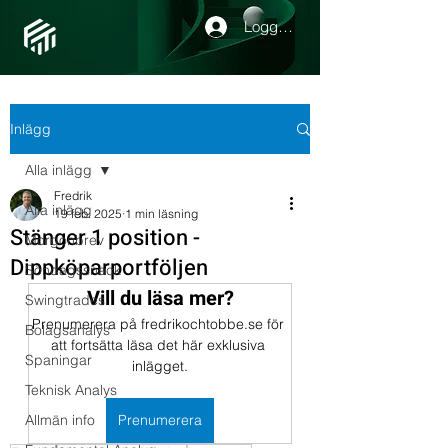
Logga in
Inlägg
Alla inlägg
Fredrik
Alla inlägg
19 feb. 2025
1 min läsning
Stänger 1 position -
Morgonbrev
Dippköparportföljen
Söndagssnack
Vill du läsa mer?
Swingtrades
Prenumerera på fredrikochtobbe.se för 
Bolagsanalys
att fortsätta läsa det här exklusiva 
Spaningar
inlägget.
Teknisk Analys
Allmän info
Prenumerera