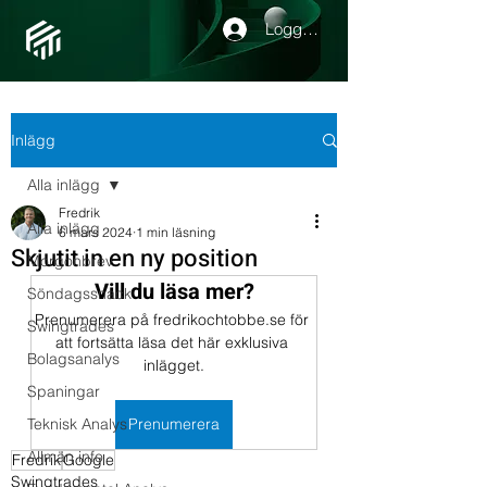
Logga in
Inlägg
Alla inlägg
Fredrik
Alla inlägg
6 mars 2024
1 min läsning
Skjutit in en ny position
Morgonbrev
Vill du läsa mer?
Söndagssnack
Prenumerera på fredrikochtobbe.se för 
Swingtrades
att fortsätta läsa det här exklusiva 
Bolagsanalys
inlägget.
Spaningar
Teknisk Analys
Prenumerera
Allmän info
Fredrik
Google
Swingtrades