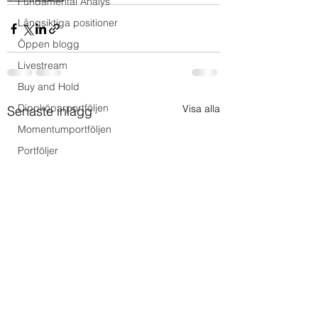
Fundamental Analys
Långsiktiga positioner
Öppen blogg
Livestream
Buy and Hold
Dippköparportföljen
Visa alla
Senaste inlägg
Momentumportföljen
Portföljer