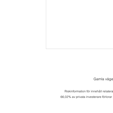
Gamla väge
Riskinformation för innehåll relater
66,02% av privata investerare förlorar
Fredagsspecial Amazon -
Kandidat till Buy and Hold?