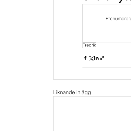
Dippköparportföljen
Momentu
Prenumerera 
Fredrik
Liknande inlägg