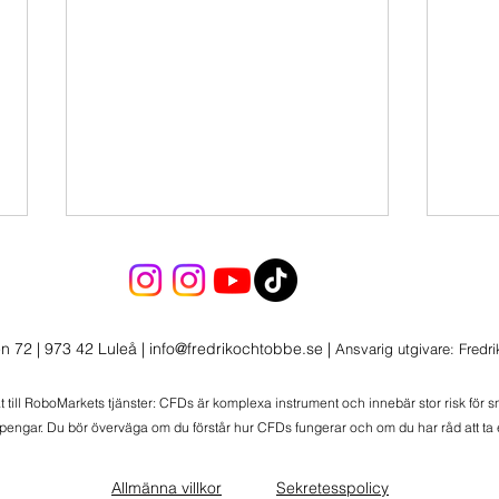
n 72 | 973 42 Luleå
|
info@fredrikochtobbe.se
|
Ansvarig utgivare: Fredr
Morgonlive 2026-08-06
at till RoboMarkets tjänster: CFDs är komplexa instrument och innebär stor risk för 
 pengar. Du bör överväga om du förstår hur CFDs fungerar och om du har råd att ta e
Morg
Wolt
Allmänna villkor
Sekretesspolicy