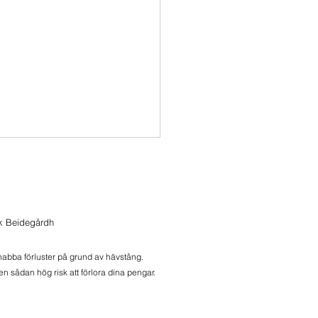
ik Beidegårdh
snabba förluster på grund av hävstång.
n sådan hög risk att förlora dina pengar.
onbrev 2026-08-06
ers, äldre noder och Meli