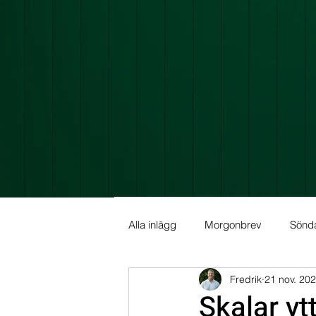
Alla inlägg
Morgonbrev
Sönd
Fredrik
21 nov. 20
Allmän info
Fundamental Ana
Skalar yt