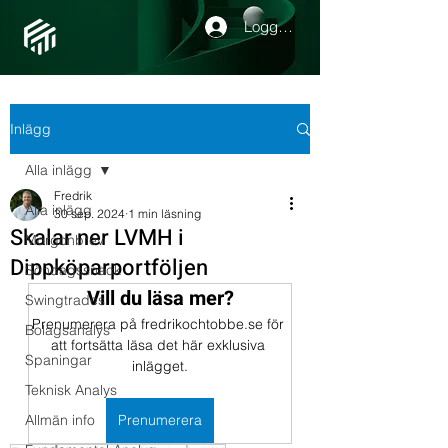
Logga in
Inlägg
Alla inlägg
Fredrik
Alla inlägg
30 sep. 2024
1 min läsning
Skalar ner LVMH i
Morgonbrev
Dippköparportföljen
Söndagssnack
Vill du läsa mer?
Swingtrades
Prenumerera på fredrikochtobbe.se för 
Bolagsanalys
att fortsätta läsa det här exklusiva 
Spaningar
inlägget.
Teknisk Analys
Allmän info
Prenumerera