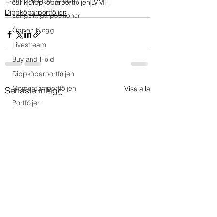
Fundamental Analys
Fredrik
Dippköparportföljen
LVMH
Dippköparportföljen
Långsiktiga positioner
Öppen blogg
Livestream
Buy and Hold
Dippköparportföljen
Momentumportföljen
Visa alla
Senaste inlägg
Portföljer