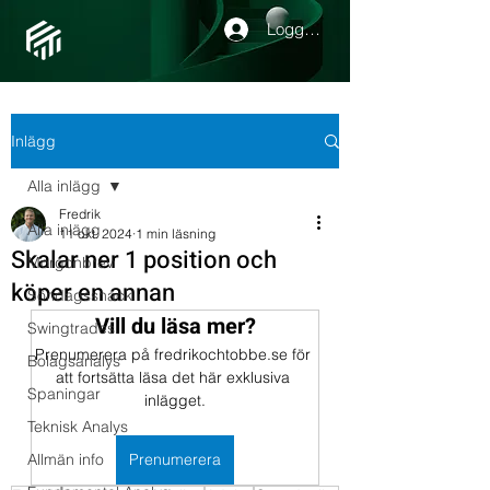
Logga in
Inlägg
Alla inlägg
Fredrik
Alla inlägg
11 okt. 2024
1 min läsning
Skalar ner 1 position och
Morgonbrev
köper en annan
Söndagssnack
Vill du läsa mer?
Swingtrades
Prenumerera på fredrikochtobbe.se för 
Bolagsanalys
att fortsätta läsa det här exklusiva 
Spaningar
inlägget.
Teknisk Analys
Allmän info
Prenumerera