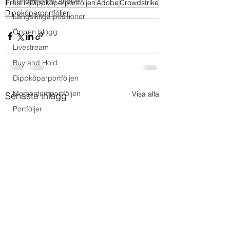
Fundamental Analys
Fredrik
Dippköparportföljen
Adobe
Crowdstrike
Dippköparportföljen
Långsiktiga positioner
Öppen blogg
Livestream
Buy and Hold
Dippköparportföljen
Momentumportföljen
Visa alla
Senaste inlägg
Portföljer