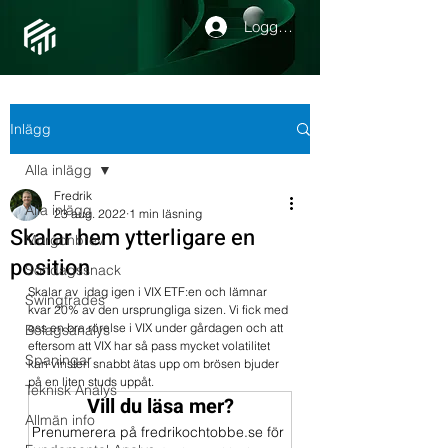
Logga in
Inlägg
Alla inlägg
Fredrik
Alla inlägg
23 aug. 2022
1 min läsning
Skalar hem ytterligare en
Morgonbrev
position
Söndagssnack
Skalar av  idag igen i VIX ETF:en och lämnar 
Swingtrades
kvar 20% av den ursprungliga sizen. Vi fick med 
oss en bra rörelse i VIX under gårdagen och att 
Bolagsanalys
eftersom att VIX har så pass mycket volatilitet 
Spaningar
kan vinsten snabbt ätas upp om brösen bjuder 
på en liten studs uppåt.
Teknisk Analys
Vill du läsa mer?
Allmän info
Prenumerera på fredrikochtobbe.se för 