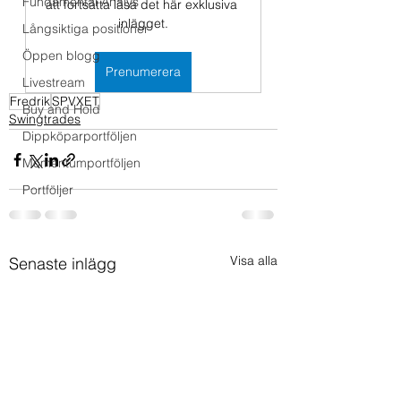
Fundamental Analys
att fortsätta läsa det här exklusiva 
inlägget.
Långsiktiga positioner
Öppen blogg
Prenumerera
Livestream
Fredrik
SPVXET
Buy and Hold
Swingtrades
Dippköparportföljen
Momentumportföljen
Portföljer
Visa alla
Senaste inlägg