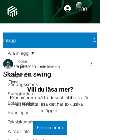
Logga in
Inlägg
Alla inlägg
Tobbe
Alla inlägg
9 jan. 2023
1 min läsning
Skalar en swing
Morgonbrev
Tjena!
Söndagssnack
Vill du läsa mer?
Swingtrades
Prenumerera på fredrikochtobbe.se för 
Bolagsanalys
att fortsätta läsa det här exklusiva 
inlägget.
Spaningar
Teknisk Analys
Prenumerera
Allmän info