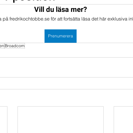
Vill du läsa mer?
mportföljen
Portföljer
på fredrikochtobbe.se för att fortsätta läsa det här exklusiva in
Prenumerera
en
Broadcom