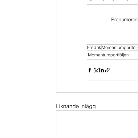
Dippköparportföljen
Momentu
Prenumerera 
Fredrik
Momentumportfölj
Momentumportföljen
Liknande inlägg