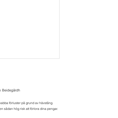
ista köp för dagen
 in Verizon till
ntumportföljen som också
ik Beidegårdh
r upp fint idag. Stoppen
 dagens low.
snabba förluster på grund av hävstång.
n sådan hög risk att förlora dina pengar.