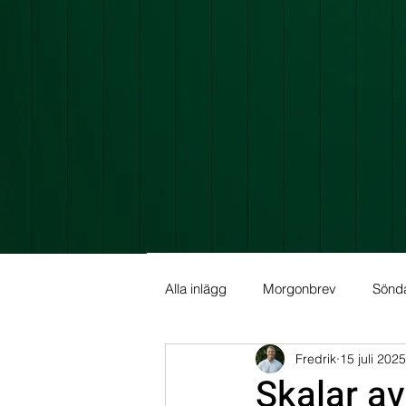
Alla inlägg
Morgonbrev
Sönd
Fredrik
15 juli 2025
Allmän info
Fundamental Ana
Skalar av