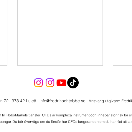
Ett s
Köper
Mome
n 72 | 973 42 Luleå
|
info@fredrikochtobbe.se
|
Ansvarig utgivare: Fredr
bryte
under
at till RoboMarkets tjänster: CFDs är komplexa instrument och innebär stor risk för 
 pengar. Du bör överväga om du förstår hur CFDs fungerar och om du har råd att ta e
1 ny position i