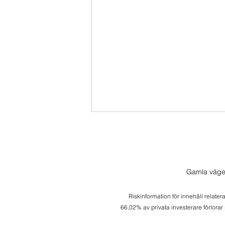
Gamla väge
Riskinformation för innehåll relater
En sista trade för veckan
66,02% av privata investerare förlorar