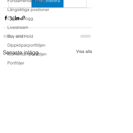
Fundamental Analys
Prenumerera
Långsiktiga positioner
Öppen blogg
Livestream
Buy and Hold
Dippköparportföljen
Visa alla
Senaste inlägg
Momentumportföljen
Portföljer