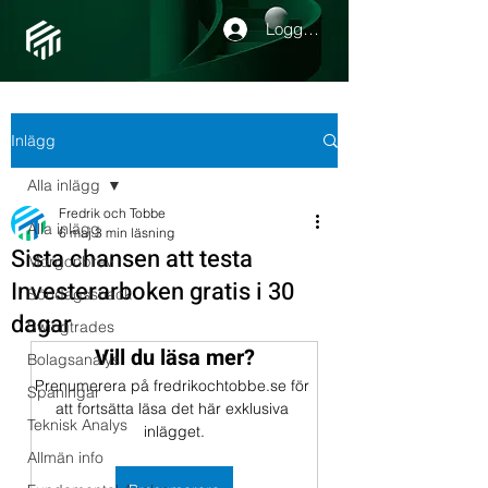
Logga in
Inlägg
Alla inlägg
Fredrik och Tobbe
Alla inlägg
6 maj
3 min läsning
Sista chansen att testa
Morgonbrev
Investerarboken gratis i 30
Söndagssnack
dagar
Swingtrades
Vill du läsa mer?
Bolagsanalys
Prenumerera på fredrikochtobbe.se för 
Spaningar
att fortsätta läsa det här exklusiva 
Teknisk Analys
inlägget.
Allmän info