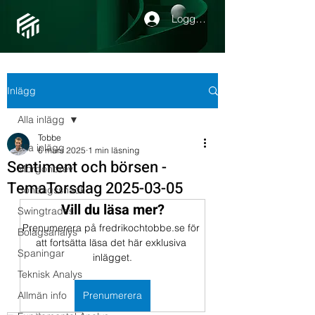
Logga in
Inlägg
Alla inlägg
Tobbe
Alla inlägg
6 mars 2025
1 min läsning
Sentiment och börsen -
Morgonbrev
TemaTorsdag 2025-03-05
Söndagssnack
Vill du läsa mer?
Swingtrades
Prenumerera på fredrikochtobbe.se för 
Bolagsanalys
att fortsätta läsa det här exklusiva 
Spaningar
inlägget.
Teknisk Analys
Allmän info
Prenumerera