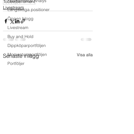
Fundamental Analys
Tobbe
Sentiment
Livestream
Långsiktiga positioner
Öppen blogg
Livestream
Buy and Hold
Dippköparportföljen
Momentumportföljen
Visa alla
Senaste inlägg
Portföljer