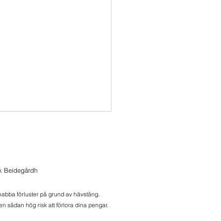
ik Beidegårdh
snabba förluster på grund av hävstång.
n sådan hög risk att förlora dina pengar.
agssnack -