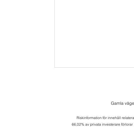
Gamla väge
Riskinformation för innehåll relater
Söndagssnack 2026-08-03
66,02% av privata investerare förlorar