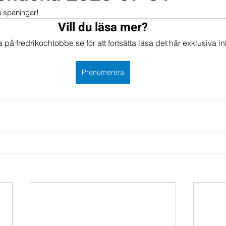
a spaningar!
mportföljen
Portföljer
Vill du läsa mer?
på fredrikochtobbe.se för att fortsätta läsa det här exklusiva in
Prenumerera