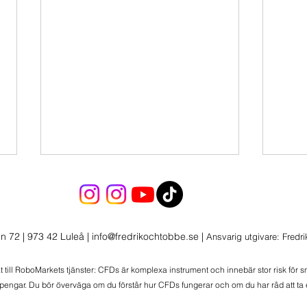
Söndagssnack 2026-07-20
Länk till Momentumlistan:
https://www.tradingview.com/wat
n 72 | 973 42 Luleå
|
info@fredrikochtobbe.se
|
Ansvarig utgivare: Fredr
chlists/205034427/ Länk till
Rapportvinnare:
at till RoboMarkets tjänster: CFDs är komplexa instrument och innebär stor risk för 
https://www.tradingview.com/wat
 pengar. Du bör överväga om du förstår hur CFDs fungerar och om du har råd att ta e
Sönd
chlists/338873740/