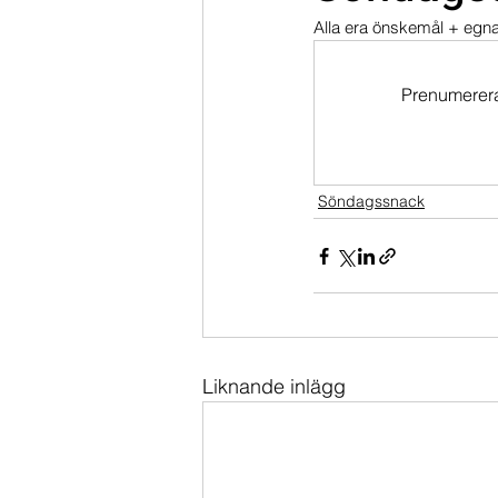
Alla era önskemål + egn
Dippköparportföljen
Momentu
Prenumerera 
Söndagssnack
Liknande inlägg