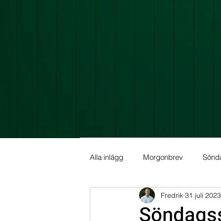
Alla inlägg
Morgonbrev
Sönd
Fredrik
31 juli 2023
Allmän info
Fundamental Ana
Söndags