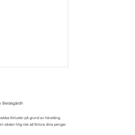
ik Beidegårdh
snabba förluster på grund av hävstång.
n sådan hög risk att förlora dina pengar.
q kort - skalar ner