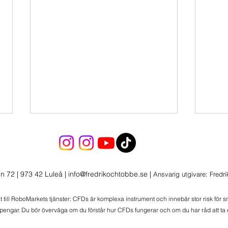
Skalar ner positionen i Kort
Nasdaq
Skalar ner Nasdaq-korten från
n 72 | 973 42 Luleå
|
info@fredrikochtobbe.se
|
Ansvarig utgivare: Fredr
80% av initial size till 60% och
preppar helt enkelt för en del
at till RoboMarkets tjänster: CFDs är komplexa instrument och innebär stor risk för 
volla på Nvidias rapport.
 pengar. Du bör överväga om du förstår hur CFDs fungerar och om du har råd att ta e
Nasda
Samtidigt har vi ungefär bara 2%