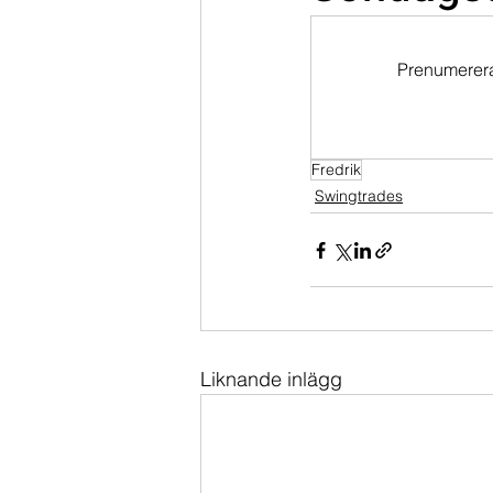
Dippköparportföljen
Momentu
Prenumerera 
Fredrik
Swingtrades
Liknande inlägg