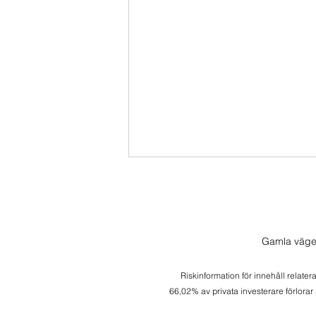
Skalar lite mer i Nasdaq
Nasdaq kryper allt närmre 24k
och jag skalar ner positionen från
Gamla väge
60% ner till 50%. Bra kudde idag!
Riskinformation för innehåll relater
66,02% av privata investerare förlorar