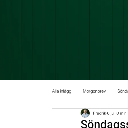
Alla inlägg
Morgonbrev
Sönd
Fredrik
6 juli
0 min 
Allmän info
Fundamental Ana
Söndags