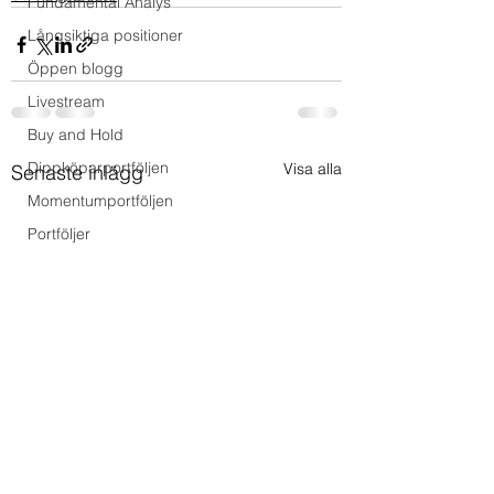
Fundamental Analys
Långsiktiga positioner
Öppen blogg
Livestream
Buy and Hold
Dippköparportföljen
Visa alla
Senaste inlägg
Momentumportföljen
Portföljer