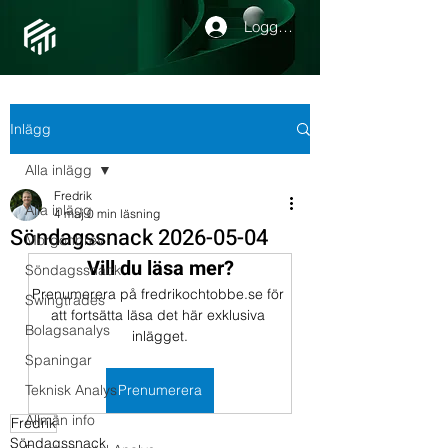
Logga in
Inlägg
Alla inlägg
Fredrik
Alla inlägg
4 maj
0 min läsning
Söndagssnack 2026-05-04
Morgonbrev
Vill du läsa mer?
Söndagssnack
Prenumerera på fredrikochtobbe.se för 
Swingtrades
att fortsätta läsa det här exklusiva 
Bolagsanalys
inlägget.
Spaningar
Teknisk Analys
Prenumerera
Allmän info
Fredrik
Söndagssnack