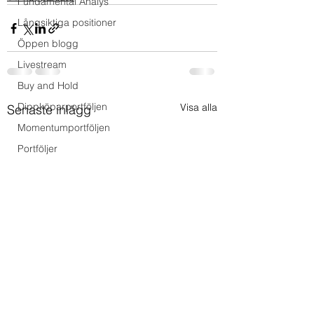
Fundamental Analys
Långsiktiga positioner
Öppen blogg
Livestream
Buy and Hold
Dippköparportföljen
Visa alla
Senaste inlägg
Momentumportföljen
Portföljer