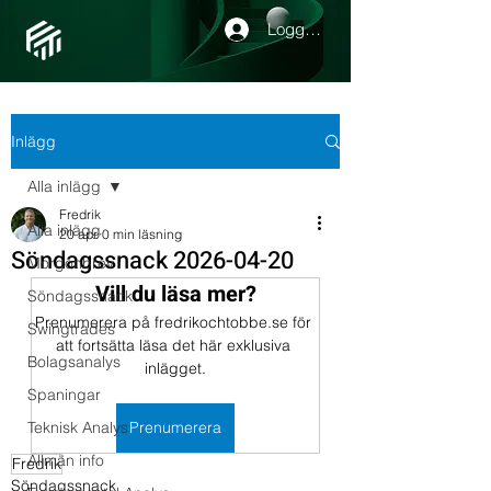
Logga in
Inlägg
Alla inlägg
Fredrik
Alla inlägg
20 apr.
0 min läsning
Söndagssnack 2026-04-20
Morgonbrev
Vill du läsa mer?
Söndagssnack
Prenumerera på fredrikochtobbe.se för 
Swingtrades
att fortsätta läsa det här exklusiva 
Bolagsanalys
inlägget.
Spaningar
Teknisk Analys
Prenumerera
Allmän info
Fredrik
Söndagssnack