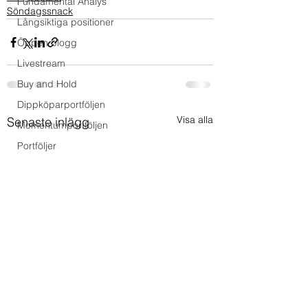
Fundamental Analys
Söndagssnack
Långsiktiga positioner
Öppen blogg
Livestream
Buy and Hold
Dippköparportföljen
Visa alla
Senaste inlägg
Momentumportföljen
Portföljer