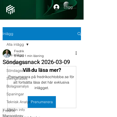
Logga in
Inlägg
Alla inlägg
Fredrik
Alla inlägg
9 mars
1 min läsning
Söndagssnack 2026-03-09
Morgonbrev
Vill du läsa mer?
Söndagssnack
Prenumerera på fredrikochtobbe.se för 
Swingtrades
att fortsätta läsa det här exklusiva 
Bolagsanalys
inlägget.
Spaningar
Teknisk Analys
Prenumerera
Allmän info
Fredrik
Morgonbrev