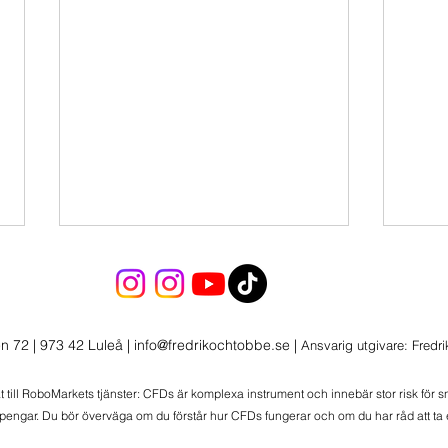
Sälj i Momentum
Sälj
Sälj i Momentum
Sälj 
n 72 | 973 42 Luleå
|
info@fredrikochtobbe.se
|
Ansvarig utgivare: Fredr
at till RoboMarkets tjänster: CFDs är komplexa instrument och innebär stor risk för 
 pengar. Du bör överväga om du förstår hur CFDs fungerar och om du har råd att ta e