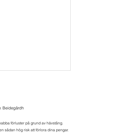
 i Momentum
i Momentum
ik Beidegårdh
snabba förluster på grund av hävstång.
n sådan hög risk att förlora dina pengar.