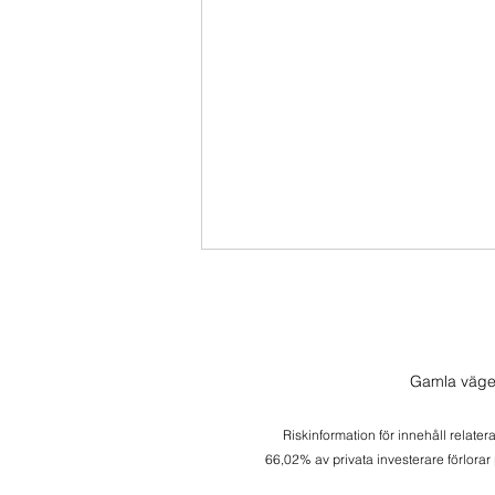
Gamla väge
Riskinformation för innehåll relater
Transaktion i Momentum
66,02% av privata investerare förlorar