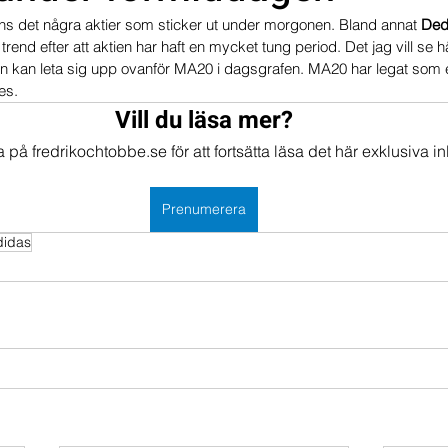
nns det några aktier som sticker ut under morgonen. Bland annat 
Ded
mportföljen
Portföljer
 trend efter att aktien har haft en mycket tung period. Det jag vill se h
ven kan leta sig upp ovanför MA20 i dagsgrafen. MA20 har legat som e
es.
Vill du läsa mer?
på fredrikochtobbe.se för att fortsätta läsa det här exklusiva in
Prenumerera
didas