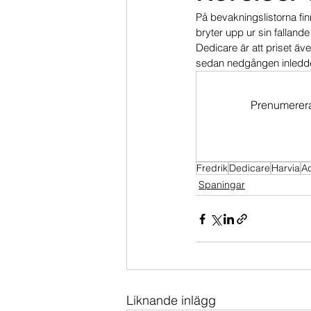
På bevakningslistorna fi
Dippköparportföljen
Momentu
bryter upp ur sin fallande
Dedicare är att priset ä
sedan nedgången inledd
Prenumerera 
Fredrik
Dedicare
Harvia
A
Spaningar
Liknande inlägg