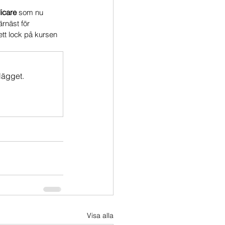
icare
 som nu 
ärnäst för 
tt lock på kursen 
lägget.
Visa alla