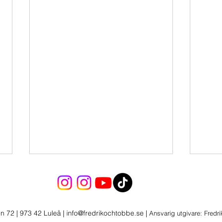
n 72 | 973 42 Luleå
|
info@fredrikochtobbe.se
|
Ansvarig utgivare: Fredr