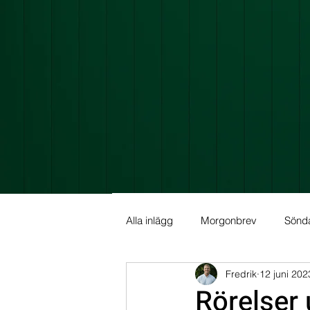
Alla inlägg
Morgonbrev
Sönd
Fredrik
12 juni 202
Allmän info
Fundamental Ana
Rörelser