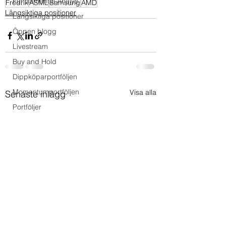
Fundamental Analys
Fredrik
ASML
Samsung
AMD
Långsiktiga positioner
Långsiktiga positioner
Öppen blogg
Livestream
Buy and Hold
Dippköparportföljen
Momentumportföljen
Visa alla
Senaste inlägg
Portföljer