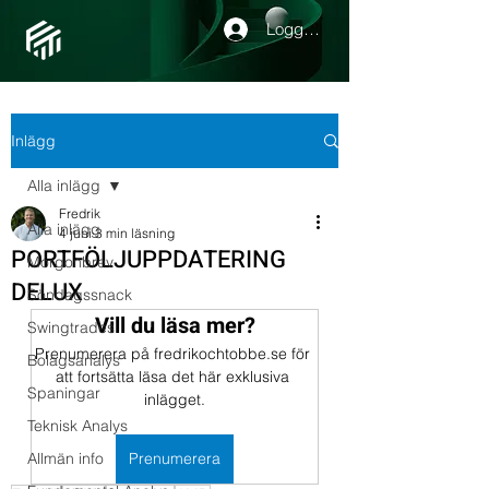
Logga in
Inlägg
Alla inlägg
Fredrik
Alla inlägg
4 juni
3 min läsning
PORTFÖLJUPPDATERING
Morgonbrev
DELUX
Söndagssnack
Vill du läsa mer?
Swingtrades
Prenumerera på fredrikochtobbe.se för 
Bolagsanalys
att fortsätta läsa det här exklusiva 
Spaningar
inlägget.
Teknisk Analys
Allmän info
Prenumerera