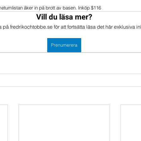
etumlistan åker in på brott av basen. Inköp $116 
mportföljen
Portföljer
Vill du läsa mer?
på fredrikochtobbe.se för att fortsätta läsa det här exklusiva in
Prenumerera