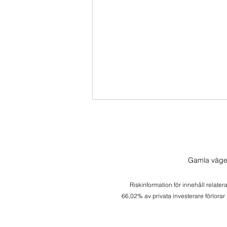
Gamla väge
Riskinformation för innehåll relater
66,02% av privata investerare förlorar
Fredagsspecial Amazon -
Kandidat till Buy and Hold?