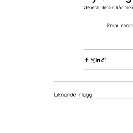
General Electric från mom
Dippköparportföljen
Momentu
Prenumerera 
Liknande inlägg