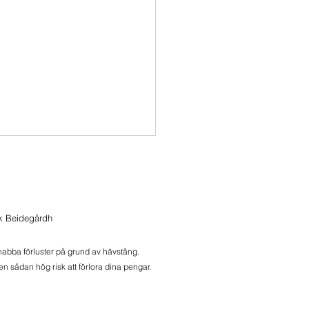
ik Beidegårdh
snabba förluster på grund av hävstång.
n sådan hög risk att förlora dina pengar.
onbrev 2026-08-06
ers, äldre noder och Meli