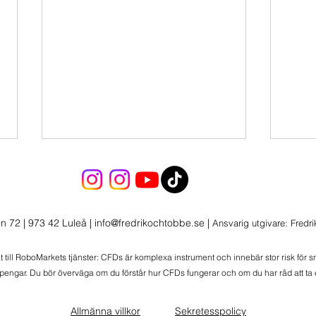
n 72 | 973 42 Luleå
|
info@fredrikochtobbe.se
|
Ansvarig utgivare: Fredr
Morgonlive 2026-08-06
at till RoboMarkets tjänster: CFDs är komplexa instrument och innebär stor risk för 
 pengar. Du bör överväga om du förstår hur CFDs fungerar och om du har råd att ta e
Morg
Wolt
Allmänna villkor
Sekretesspolicy