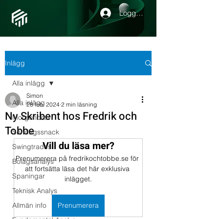
Logga in
Inlägg
Alla inlägg
Simon
Alla inlägg
28 feb. 2024
2 min läsning
Ny Skribent hos Fredrik och
Morgonbrev
Tobbe
Söndagssnack
Vill du läsa mer?
Swingtrades
Prenumerera på fredrikochtobbe.se för 
Bolagsanalys
att fortsätta läsa det här exklusiva 
Spaningar
inlägget.
Teknisk Analys
Allmän info
Prenumerera