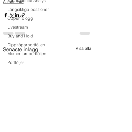
Fundamental Analys
Allmän info
Långsiktiga positioner
Öppen blogg
Livestream
Buy and Hold
Dippköparportföljen
Visa alla
Senaste inlägg
Momentumportföljen
Portföljer