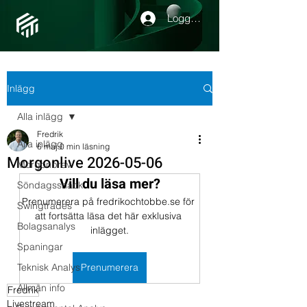
Logga in
Inlägg
Alla inlägg
Fredrik
Alla inlägg
6 maj
0 min läsning
Morgonlive 2026-05-06
Morgonbrev
Vill du läsa mer?
Söndagssnack
Prenumerera på fredrikochtobbe.se för 
Swingtrades
att fortsätta läsa det här exklusiva 
Bolagsanalys
inlägget.
Spaningar
Teknisk Analys
Prenumerera
Allmän info
Fredrik
Livestream