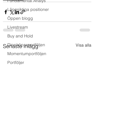
Fundamental Analys
Långsiktiga positioner
Öppen blogg
Livestream
Buy and Hold
Dippköparportföljen
Visa alla
Senaste inlägg
Momentumportföljen
Portföljer