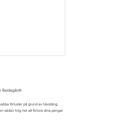
ik Beidegårdh
snabba förluster på grund av hävstång.
n sådan hög risk att förlora dina pengar.
onbrev 2026-08-06
ers, äldre noder och Meli