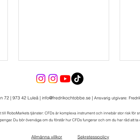
n 72 | 973 42 Luleå
|
info@fredrikochtobbe.se
|
Ansvarig utgivare: Fredr
Morgonlive 2026-08-06
at till RoboMarkets tjänster: CFDs är komplexa instrument och innebär stor risk för 
 pengar. Du bör överväga om du förstår hur CFDs fungerar och om du har råd att ta e
Morg
Wolt
Allmänna villkor
Sekretesspolicy