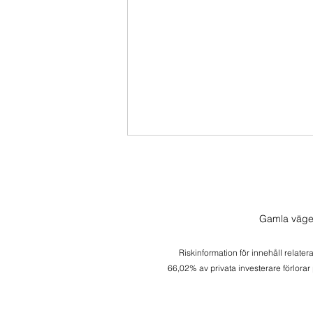
Gamla väge
Riskinformation för innehåll relater
66,02% av privata investerare förlorar
Fredagsspecial Amazon -
Kandidat till Buy and Hold?