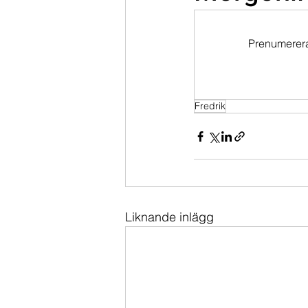
Dippköparportföljen
Momentu
Prenumerera 
Fredrik
Liknande inlägg