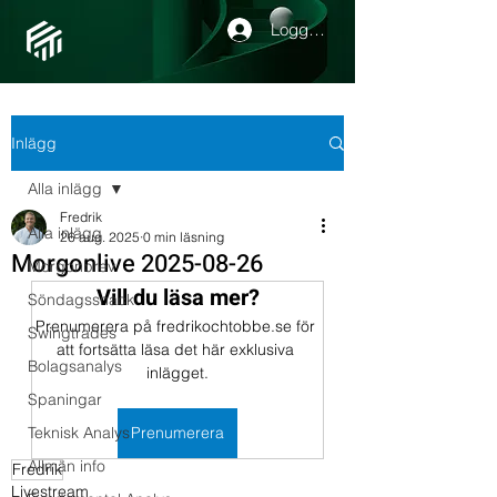
Logga in
Inlägg
Alla inlägg
Fredrik
Alla inlägg
26 aug. 2025
0 min läsning
Morgonlive 2025-08-26
Morgonbrev
Vill du läsa mer?
Söndagssnack
Prenumerera på fredrikochtobbe.se för 
Swingtrades
att fortsätta läsa det här exklusiva 
Bolagsanalys
inlägget.
Spaningar
Teknisk Analys
Prenumerera
Allmän info
Fredrik
Livestream