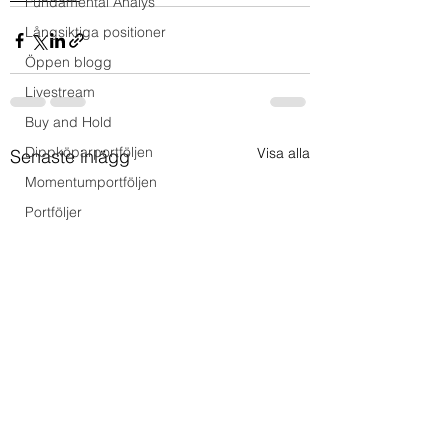
Fundamental Analys
Långsiktiga positioner
Öppen blogg
Livestream
Buy and Hold
Dippköparportföljen
Visa alla
Senaste inlägg
Momentumportföljen
Portföljer