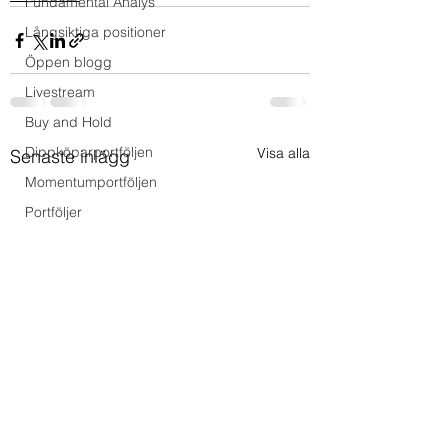
Fundamental Analys
Långsiktiga positioner
Öppen blogg
Livestream
Buy and Hold
Dippköparportföljen
Visa alla
Senaste inlägg
Momentumportföljen
Portföljer