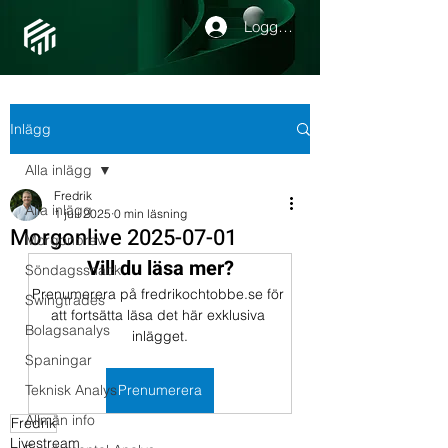
Logga in
Inlägg
Alla inlägg
Fredrik
Alla inlägg
1 juli 2025
0 min läsning
Morgonlive 2025-07-01
Morgonbrev
Vill du läsa mer?
Söndagssnack
Prenumerera på fredrikochtobbe.se för 
Swingtrades
att fortsätta läsa det här exklusiva 
Bolagsanalys
inlägget.
Spaningar
Teknisk Analys
Prenumerera
Allmän info
Fredrik
Livestream