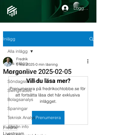
Logga in
Inlägg
Alla inlägg
Fredrik
Alla inlägg
5 feb. 2025
0 min läsning
Morgonlive 2025-02-05
Morgonbrev
Vill du läsa mer?
Söndagssnack
Prenumerera på fredrikochtobbe.se för 
Swingtrades
att fortsätta läsa det här exklusiva 
Bolagsanalys
inlägget.
Spaningar
Teknisk Analys
Prenumerera
Allmän info
Fredrik
Livestream