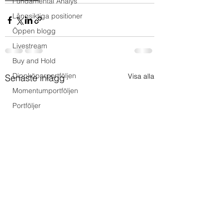
Fundamental Analys
Långsiktiga positioner
Öppen blogg
Livestream
Buy and Hold
Dippköparportföljen
Visa alla
Senaste inlägg
Momentumportföljen
Portföljer