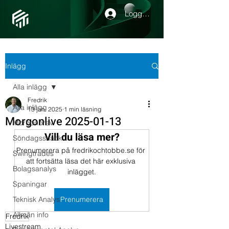
Logga in
Inlägg
Alla inlägg
Fredrik
Alla inlägg
13 jan. 2025
1 min läsning
Morgonlive 2025-01-13
Morgonbrev
Vill du läsa mer?
Söndagssnack
Prenumerera på fredrikochtobbe.se för 
Swingtrades
att fortsätta läsa det här exklusiva 
Bolagsanalys
inlägget.
Spaningar
Teknisk Analys
Prenumerera
Allmän info
Fredrik
Livestream