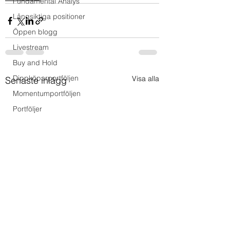
Fundamental Analys
Långsiktiga positioner
Öppen blogg
Livestream
Buy and Hold
Dippköparportföljen
Visa alla
Senaste inlägg
Momentumportföljen
Portföljer