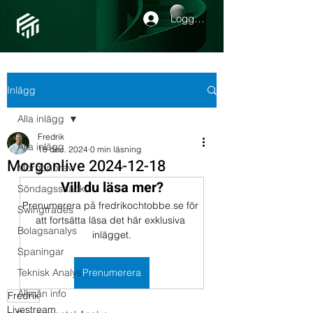
Logga in
Inlägg
Alla inlägg
Fredrik
Alla inlägg
18 dec. 2024
0 min läsning
Morgonlive 2024-12-18
Morgonbrev
Vill du läsa mer?
Söndagssnack
Prenumerera på fredrikochtobbe.se för 
Swingtrades
att fortsätta läsa det här exklusiva 
Bolagsanalys
inlägget.
Spaningar
Teknisk Analys
Prenumerera
Allmän info
Fredrik
Livestream