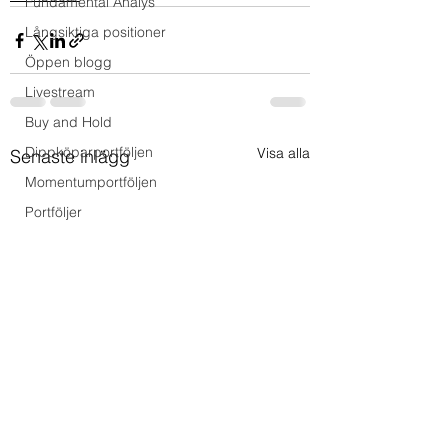
Fundamental Analys
Långsiktiga positioner
Öppen blogg
Livestream
Buy and Hold
Dippköparportföljen
Visa alla
Senaste inlägg
Momentumportföljen
Portföljer