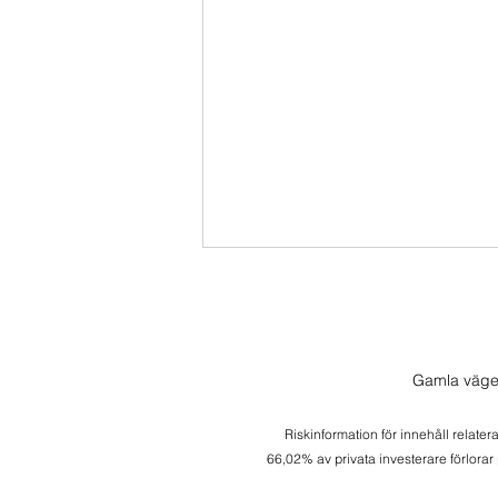
Gamla väge
Morgonlive 2026-08-05
Riskinformation för innehåll relater
66,02% av privata investerare förlorar