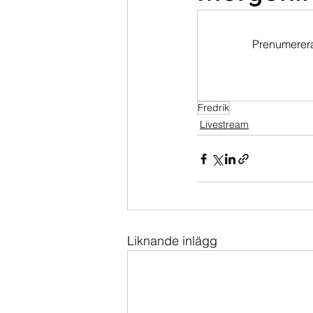
Dippköparportföljen
Momentu
Prenumerera 
Fredrik
Livestream
Liknande inlägg