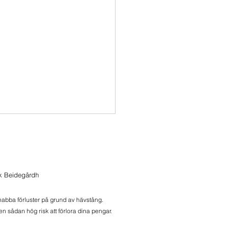
ik Beidegårdh
onlive 2026-07-28
snabba förluster på grund av hävstång.
n sådan hög risk att förlora dina pengar.