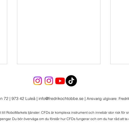
Morgonlive 2026-08-04
Marknadsöversikt:
Rapportvinnare, Big Tech och
n 72 | 973 42 Luleå
|
info@fredrikochtobbe.se
|
Ansvarig utgivare: Fredr
Geopolitiska Risker Starka
rapporter och marknadsrörelser
Morg
at till RoboMarkets tjänster: CFDs är komplexa instrument och innebär stor risk för 
Den senaste handelsperioden
 pengar. Du bör överväga om du förstår hur CFDs fungerar och om du har råd att ta e
har präglats av kraftiga rörelser,
men portföljerna har i stort kla