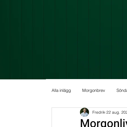
Alla inlägg
Morgonbrev
Sönd
Fredrik
22 aug. 20
Allmän info
Fundamental Ana
Morgonli