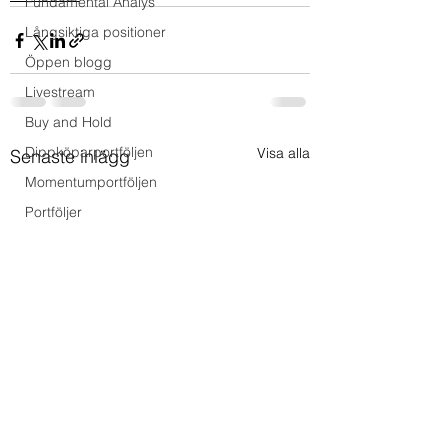
Fundamental Analys
Långsiktiga positioner
Öppen blogg
Livestream
Buy and Hold
Dippköparportföljen
Visa alla
Senaste inlägg
Momentumportföljen
Portföljer