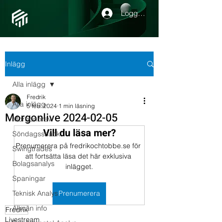
Logga in
Inlägg
Alla inlägg
Fredrik
Alla inlägg
5 feb. 2024
1 min läsning
Morgonlive 2024-02-05
Morgonbrev
Vill du läsa mer?
Söndagssnack
Prenumerera på fredrikochtobbe.se för 
Swingtrades
att fortsätta läsa det här exklusiva 
Bolagsanalys
inlägget.
Spaningar
Teknisk Analys
Prenumerera
Allmän info
Fredrik
Livestream